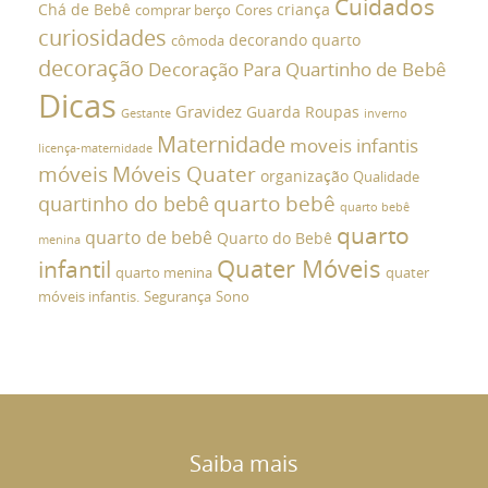
Cuidados
Chá de Bebê
criança
comprar berço
Cores
curiosidades
decorando quarto
cômoda
decoração
Decoração Para Quartinho de Bebê
Dicas
Gravidez
Guarda Roupas
Gestante
inverno
Maternidade
moveis infantis
licença-maternidade
móveis
Móveis Quater
organização
Qualidade
quarto bebê
quartinho do bebê
quarto bebê
quarto
quarto de bebê
Quarto do Bebê
menina
Quater Móveis
infantil
quarto menina
quater
móveis infantis.
Segurança
Sono
Saiba mais