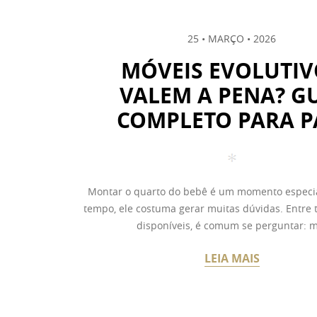
25 • MARÇO • 2026
MÓVEIS EVOLUTIV
VALEM A PENA? G
COMPLETO PARA P
Montar o quarto do bebê é um momento espec
tempo, ele costuma gerar muitas dúvidas. Entre 
disponíveis, é comum se perguntar: m
LEIA MAIS