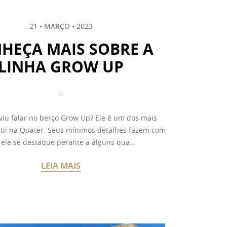
21 • MARÇO • 2023
HEÇA MAIS SOBRE A
LINHA GROW UP
viu falar no berço Grow Up? Ele é um dos mais
qui na Quater. Seus mínimos detalhes fazem com
ele se destaque perante a alguns qua...
LEIA MAIS