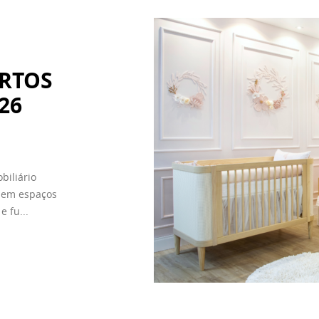
RTOS
26
biliário
 em espaços
 fu...