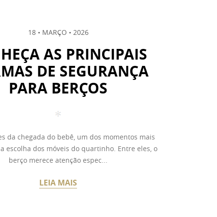
18 • MARÇO • 2026
HEÇA AS PRINCIPAIS
MAS DE SEGURANÇA
PARA BERÇOS
s da chegada do bebê, um dos momentos mais
a escolha dos móveis do quartinho. Entre eles, o
berço merece atenção espec...
LEIA MAIS