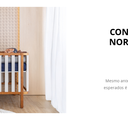
CON
NOR
Mesmo ante
esperados é 