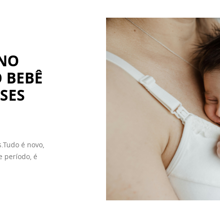
 NO
 BEBÊ
SES
.Tudo é novo,
e período, é