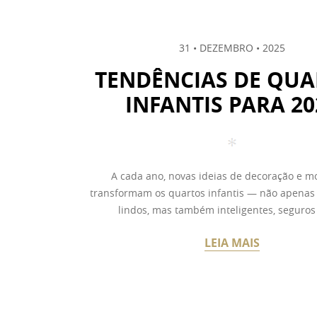
31 • DEZEMBRO • 2025
TENDÊNCIAS DE QUA
INFANTIS PARA 20
A cada ano, novas ideias de decoração e mo
transformam os quartos infantis — não apenas
lindos, mas também inteligentes, seguros e
LEIA MAIS