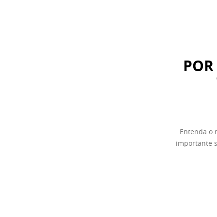
POR
Entenda o r
importante s