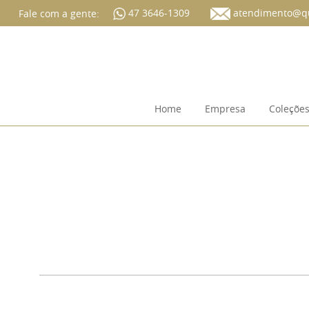
47 3646-1309
atendimento@qu
Fale com a gente:
Home
Empresa
Coleçõe