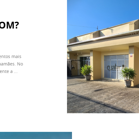
BOM?
entos mais
 mamães. No
nte a ...