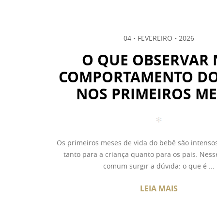
04 • FEVEREIRO • 2026
O QUE OBSERVAR
COMPORTAMENTO DO
NOS PRIMEIROS ME
Os primeiros meses de vida do bebê são intensos
tanto para a criança quanto para os pais. Ness
comum surgir a dúvida: o que é ...
LEIA MAIS