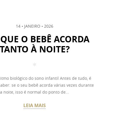
14 • JANEIRO • 2026
 QUE O BEBÊ ACORDA
TANTO À NOITE?
itmo biológico do sono infantil Antes de tudo, é
aber: se o seu bebê acorda várias vezes durante
a noite, isso é normal do ponto de...
LEIA MAIS