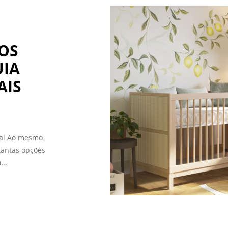
OS
UIA
AIS
ial.Ao mesmo
tantas opções
...